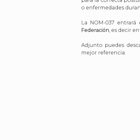
para la correcta postu
o enfermedades durant
La NOM-037 entrará 
Federación
, es decir e
Adjunto puedes desca
mejor referencia.