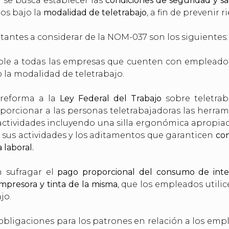
l se busca establecer las
condiciones de seguridad y s
ios bajo la
modalidad de teletrabajo
, a fin de prevenir 
antes a considerar de la NOM-037 son los siguientes:
ble a todas las empresas que cuenten con empleado
 la modalidad de teletrabajo.
 reforma a la
Ley Federal del Trabajo
sobre teletraba
orcionar a las personas teletrabajadoras las herram
ctividades incluyendo una silla ergonómica apropia
sus actividades y los aditamentos que garanticen
con
 laboral.
 sufragar el
pago proporcional del consumo de intern
impresora y tinta de la misma
, que los empleados utilic
jo.
obligaciones para los patrones en relación a los emp