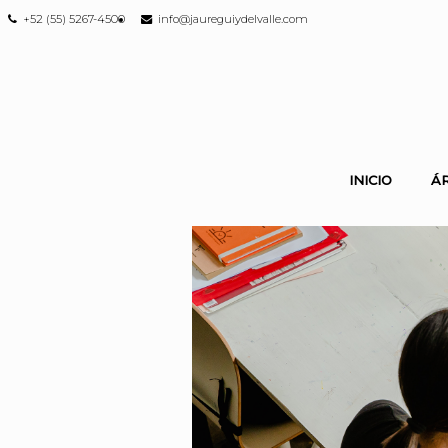
+52 (55) 5267-4500
info@jaureguiydelvalle.com
INICIO
Á