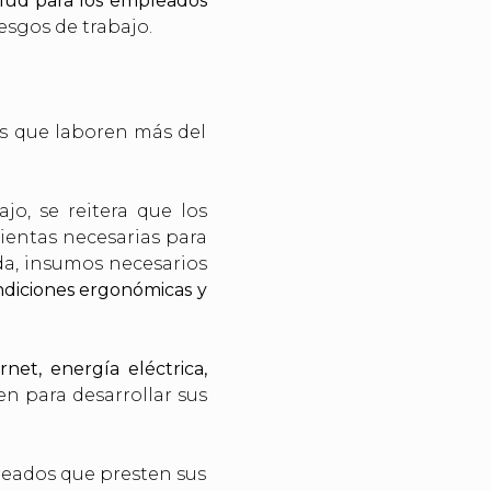
alud para los empleados
riesgos de trabajo.
s que laboren más del
jo, se reitera que los
ientas necesarias para
da, insumos necesarios
diciones ergonómicas y
et, energía eléctrica,
en para desarrollar sus
leados que presten sus