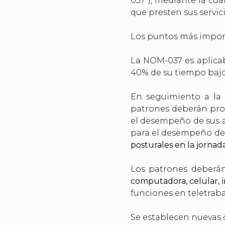
037”), mediante la cua
que presten sus servic
Los puntos más import
La NOM-037 es aplica
40% de su tiempo bajo
En seguimiento a la
patrones deberán prop
el desempeño de sus a
para el desempeño de 
posturales en la jornada
Los patrones deberán
computadora, celular, 
funciones en teletraba
Se establecen nuevas 